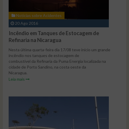
Área do Associado
Notícias sobre Acidentes
Notícias sobre Acidentes
Contato
Artigos
20 Ago 2016
Publicações de Trabalhos
Incêndio em Tanques de Estocagem de
Fórum
Refinaria na Nicaragua
Nesta última quarta-feira dia 17/08 teve início um grande
Galeria de Imagens
incêndio nos tanques de estocagem de
combustível da Refinaria da Puma Energia localizada na
Congresso 2017 - 1º Dia
cidade de Porto Sandino, na costa oeste da
Nicaragua.
Congresso 2017 - 2º Dia
Leia mais
Depois de três dias os bombeiros nicaraguenses ainda
Congresso 2017 - 3º Dia
lutavam para controlar o incendio e desde a sexta-
feira passaram a contar com a ajuda de especialistas
americanos em combate a este tipo de incêndio.
Segundo relatos locais, as chamas começaram com a
explosão de un tanque de combustível com capacidade
para armazenar cerca de 150.000 barris e, após algum
tempo, propagaram-se para outro tanque vizinho.