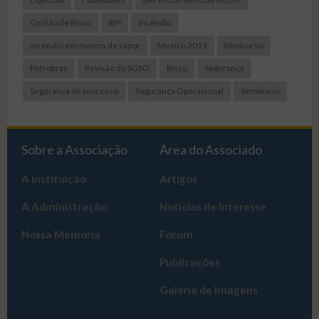
Gestão de Risco
IBP
Incêndio
incêndio em nuvem de vapor
Mexico 2019
Minicurso
Petrobras
Revisão do SGSO
Risco
Segurança
Segurança de processo
Segurança Operacional
Seminario
Sobre a Associação
Área do Associado
A Instituição
Artigos
A Administração
Notícias de Interesse
Nossa Memória
Fórum
Publicações
Galeria de Imagens