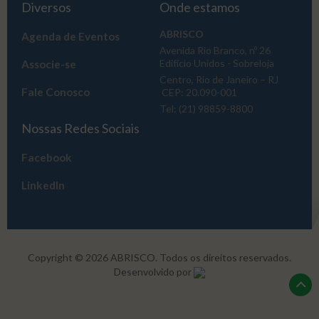
Diversos
Onde estamos
ABRISCO
Agenda de Eventos
Avenida Rio Branco, nº 26
Edifício Unidos - Sobreloja
Associe-se
Centro, Rio de Janeiro – RJ
Fale Conosco
CEP: 20.090-001
Tel: (21) 98859-8800
Nossas Redes Sociais
Facebook
LinkedIn
Copyright © 2026 ABRISCO. Todos os direitos reservados.
Desenvolvido por