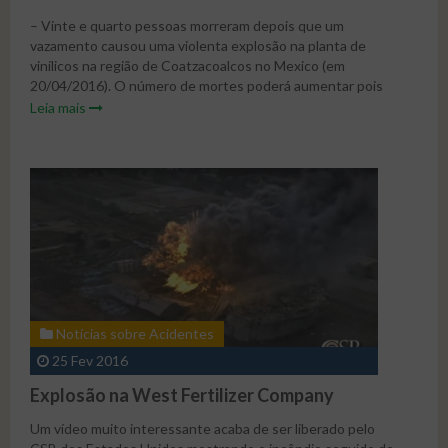
México afetou seriamente a produção daquela unidade
– Vinte e quarto pessoas morreram depois que um
causando um prejuízo de mais de US$789 milhões à
vazamento causou uma violenta explosão na planta de
companhia.
vinílicos na região de Coatzacoalcos no Mexico (em
20/04/2016). O número de mortes poderá aumentar pois
muitos dos feridos encontram-se em estado grave. Este foi
Leia mais
mais um de uma série de acidentes fatais na gigante
petrolífera Mexicana.
Notícias sobre Acidentes
25 Fev 2016
Explosão na West Fertilizer Company
Um vídeo muito interessante acaba de ser liberado pelo