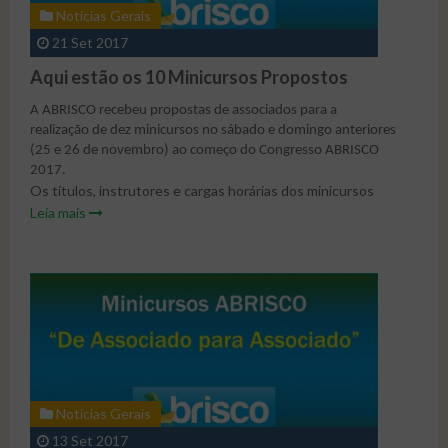
Notícias Gerais
Área do Associado
Notícias sobre Acidentes
21 Set 2017
Contato
Artigos
Aqui estão os 10 Minicursos Propostos
Publicações de Trabalhos
A ABRISCO recebeu propostas de associados para a
realização de dez minicursos no sábado e domingo anteriores
Fórum
(25 e 26 de novembro) ao começo do Congresso ABRISCO
2017.
Galeria de Imagens
Os títulos, instrutores e cargas horárias dos minicursos
estão indicados na tabela abaixo. Informações sobre o
Leia mais
Congresso 2017 - 1º Dia
programa de cada um e um miniCV dos respectivos
instrutores estão apresentados no arquivo em anexo, o
Congresso 2017 - 2º Dia
qual está também no site do Congresso ABRISCO 2017
(congressoabrisco2017.com.br).
Congresso 2017 - 3º Dia
Notícias Gerais
13 Set 2017