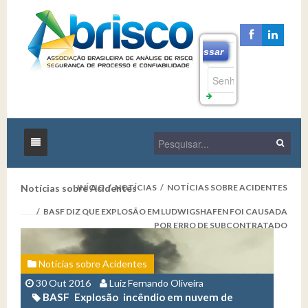
Acessar
Esqueceu
seu
Nome de
Usuário
Início
Esqueceu
Notícias sobre Acidentes
INÍCIO
/
NOTÍCIAS
/
NOTÍCIAS SOBRE ACIDENTES
sua
A Abrisco
/
BASF DIZ QUE EXPLOSÃO EM LUDWIGSHAFEN FOI CAUSADA
Senha
POR ERRO DE SUBCONTRATADO
Eventos
A Instituição
Notícias sobre Acidentes
Notícias
Membros da Diretoria e Conselho
30 Out 2016
Luiz Fernando Oliveira
Associe-se
Nossa Memória
Notícias Gerais
BASF
Explosão
incêndio em nuvem de