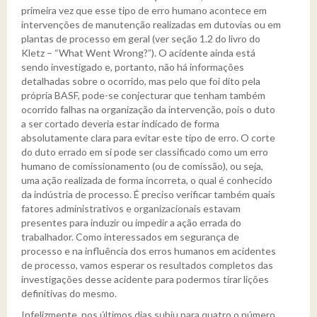
primeira vez que esse tipo de erro humano acontece em
intervenções de manutenção realizadas em dutovias ou em
plantas de processo em geral (ver seção 1.2 do livro do
Kletz – “What Went Wrong?”). O acidente ainda está
sendo investigado e, portanto, não há informações
detalhadas sobre o ocorrido, mas pelo que foi dito pela
própria BASF, pode-se conjecturar que tenham também
ocorrido falhas na organização da intervenção, pois o duto
a ser cortado deveria estar indicado de forma
absolutamente clara para evitar este tipo de erro. O corte
do duto errado em si pode ser classificado como um erro
humano de comissionamento (ou de comissão), ou seja,
uma ação realizada de forma incorreta, o qual é conhecido
da indústria de processo. É preciso verificar também quais
fatores administrativos e organizacionais estavam
presentes para induzir ou impedir a ação errada do
trabalhador. Como interessados em segurança de
processo e na influência dos erros humanos em acidentes
de processo, vamos esperar os resultados completos das
investigações desse acidente para podermos tirar lições
definitivas do mesmo.
Infelizmente, nos últimos dias subiu para quatro o número