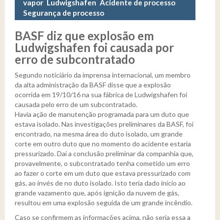
vapor
Ludwigshafen
Acidente de processo
Área do Associado
Notícias sobre Acidentes
Segurança de processo
Contato
Artigos
BASF diz que explosão em
Ludwigshafen foi causada por
Publicações de Trabalhos
erro de subcontratado
Fórum
Segundo noticiário da imprensa internacional, um membro
da alta administração da BASF disse que a explosão
Galeria de Imagens
ocorrida em 19/10/16 na sua fábrica de Ludwigshafen foi
causada pelo erro de um subcontratado.
Congresso 2017 - 1º Dia
Havia ação de manutenção programada para um duto que
estava isolado. Nas investigações preliminares da BASF, foi
Congresso 2017 - 2º Dia
encontrado, na mesma área do duto isolado, um grande
corte em outro duto que no momento do acidente estaria
Congresso 2017 - 3º Dia
pressurizado. Daí a conclusão preliminar da companhia que,
provavelmente, o subcontratado tenha cometido um erro
ao fazer o corte em um duto que estava pressurizado com
gás, ao invés de no duto isolado. Isto teria dado início ao
grande vazamento que, após ignição da nuvem de gás,
resultou em uma explosão seguida de um grande incêndio.
Caso se confirmem as informações acima, não seria essa a