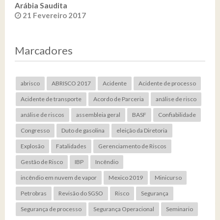
Arábia Saudita
21 Fevereiro 2017
Marcadores
abrisco
ABRISCO 2017
Acidente
Acidente de processo
Acidente de transporte
Acordo de Parceria
análise de risco
análise de riscos
assembleia geral
BASF
Confiabilidade
Congresso
Duto de gasolina
eleição da Diretoria
Explosão
Fatalidades
Gerenciamento de Riscos
Gestão de Risco
IBP
Incêndio
incêndio em nuvem de vapor
Mexico 2019
Minicurso
Petrobras
Revisão do SGSO
Risco
Segurança
Segurança de processo
Segurança Operacional
Seminario