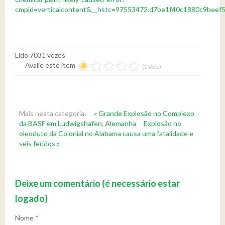
cmpid=verticalcontent&__hstc=97553472.d7be1f40c1880c9bee
Lido 7031 vezes
Avalie este item
(1 Voto)
Mais nesta categoria:
« Grande Explosão no Complexo
da BASF em Ludwigshafen, Alemanha
Explosão no
oleoduto da Colonial no Alabama causa uma fatalidade e
seis feridos »
Deixe um comentário (é necessário estar
logado)
Nome *