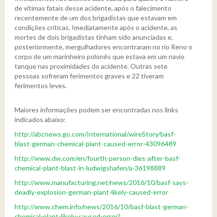
de vítimas fatais desse acidente, após o falecimento
recentemente de um dos brigadistas que estavam em
condições críticas. Imediatamente após o acidente, as
mortes de dois brigadistas tinham sido anunciadas e,
posteriormente, mergulhadores encontraram no rio Reno o
corpo de um marinheiro polonês que estava em um navio
tanque nas proximidades do acidente. Outras sete
pessoas sofreram ferimentos graves e 22 tiveram
ferimentos leves.
Maiores informações podem ser encontradas nos links
indicados abaixo:
http://abcnews.go.com/International/wireStory/basf-
blast-german-chemical-plant-caused-error-43096489
http://www.dw.com/en/fourth-person-dies-after-basf-
chemical-plant-blast-in-ludwigshafen/a-36198889
http://www.manufacturing.net/news/2016/10/basf-says-
deadly-explosion-german-plant-likely-caused-error
http://www.chem.info/news/2016/10/basf-blast-german-
chemical-plant-likely-caused-error?